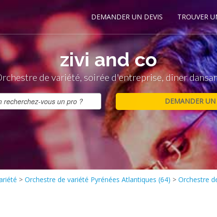
DEMANDER UN DEVIS
TROUVER U
zivi and co
rchestre de variété, soirée d'entreprise, dîner dansa
ariété
>
Orchestre de variété Pyrénées Atlantiques (64)
>
Orchestre d