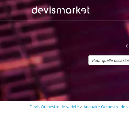
O
Devis Orchestre de variété
>
Annuaire Orchestre de v