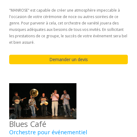
"MANROSE" est capable de créer une atmosphère impeccable à
l'occasion de votre cérémonie de noce ou autres soirées de ce
genre. Pour parvenir à cela, cet orchestre de variété jouera des
musiques adéquates aux besoins de tous vos invités. En sollicitant
les prestations de ce groupe, le succès de votre événement sera bel
et bien assuré.
Blues Café
Orchestre pour événementiel