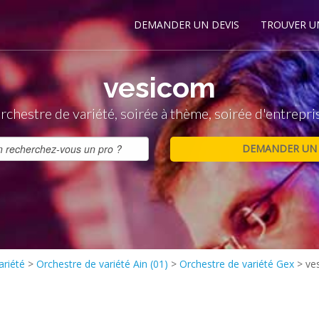
DEMANDER UN DEVIS
TROUVER U
vesicom
rchestre de variété, soirée à thème, soirée d'entrepri
ariété
>
Orchestre de variété Ain (01)
>
Orchestre de variété Gex
>
ve