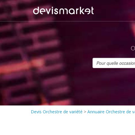
O
Devis Orchestre de variété
>
Annuaire Orchestre de v