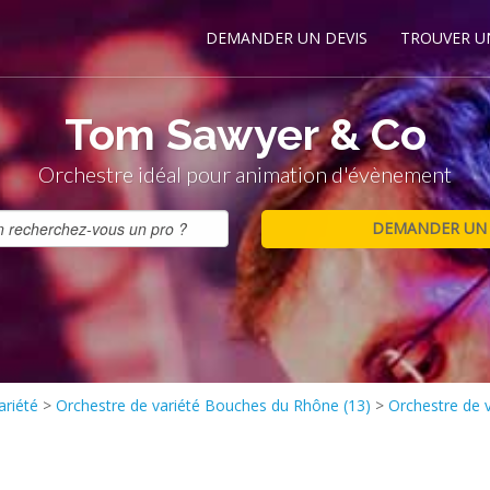
DEMANDER UN DEVIS
TROUVER U
Tom Sawyer & Co
Orchestre idéal pour animation d'évènement
ariété
>
Orchestre de variété Bouches du Rhône (13)
>
Orchestre de 