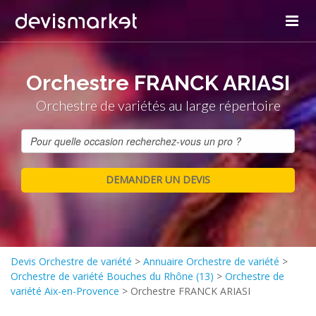
Orchestre FRANCK ARIASI
Orchestre de variétés au large répertoire
Devis Orchestre de variété
>
Annuaire Orchestre de variété
>
Orchestre de variété Bouches du Rhône (13)
>
Orchestre de
variété Aix-en-Provence
>
Orchestre FRANCK ARIASI