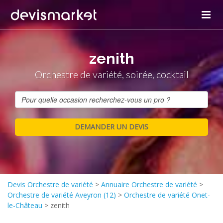
zenith
Orchestre de variété, soirée, cocktail
Devis Orchestre de variété
>
Annuaire Orchestre de variété
>
Orchestre de variété Aveyron (12)
>
Orchestre de variété Onet-
le-Château
>
zenith