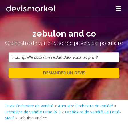
zebulon and co
Orchestre de variété, soirée privée, bal populaire
Devis Orchestre de variété
>
Annuaire Orchestre de variété
>
Orchestre de variété Orne (61)
>
Orchestre de variété La Ferté-
Macé
>
zebulon and co