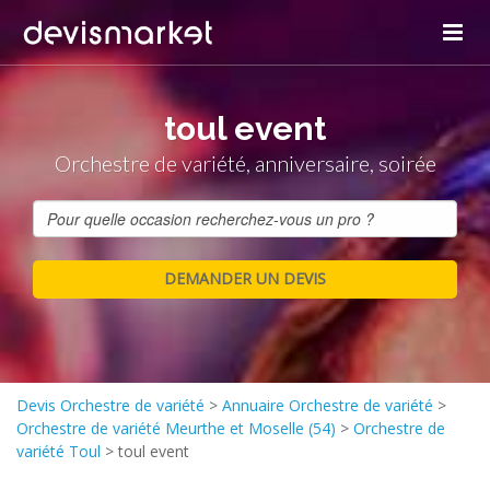
toul event
Orchestre de variété, anniversaire, soirée
Devis Orchestre de variété
>
Annuaire Orchestre de variété
>
Orchestre de variété Meurthe et Moselle (54)
>
Orchestre de
variété Toul
>
toul event