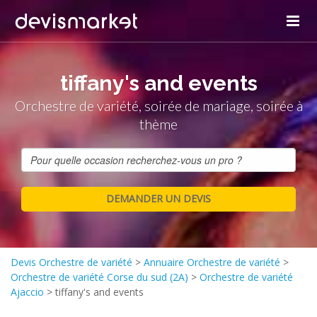
tiffany's and events
Orchestre de variété, soirée de mariage, soirée à
thème
Devis Orchestre de variété
>
Annuaire Orchestre de variété
>
Orchestre de variété Corse du sud (2A)
>
Orchestre de variété
Ajaccio
>
tiffany's and events