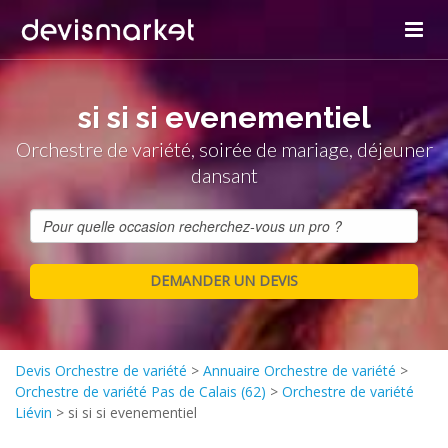
si si si evenementiel
Orchestre de variété, soirée de mariage, déjeuner
dansant
Devis Orchestre de variété
>
Annuaire Orchestre de variété
>
Orchestre de variété Pas de Calais (62)
>
Orchestre de variété
Liévin
>
si si si evenementiel