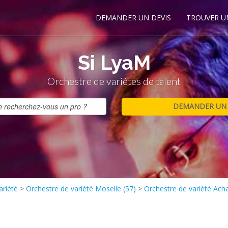
DEMANDER UN DEVIS
TROUVER U
Si LyaM
Orchestre de variétés de talent
ariété
>
Orchestre de variété Moselle (57)
>
Orchestre de variété Ach