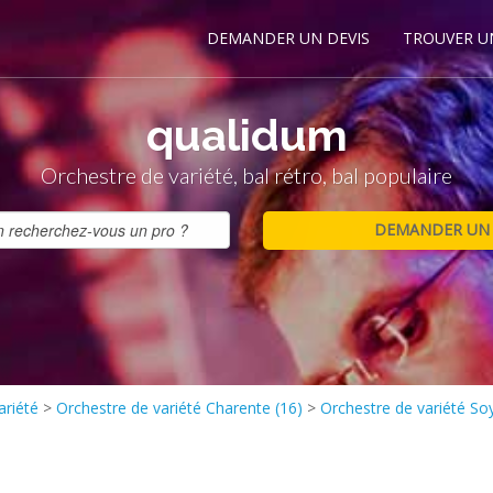
DEMANDER UN DEVIS
TROUVER U
qualidum
Orchestre de variété, bal rétro, bal populaire
ariété
>
Orchestre de variété Charente (16)
>
Orchestre de variété S