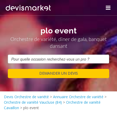
plo event
Orchestre de variété, dîner de gala, banquet
dansant
Devis Orchestre de variété
>
Annuaire Orchestre de variété
>
Orchestre de variété Vaucluse (84)
>
Orchestre de variété
Cavaillon
>
plo event