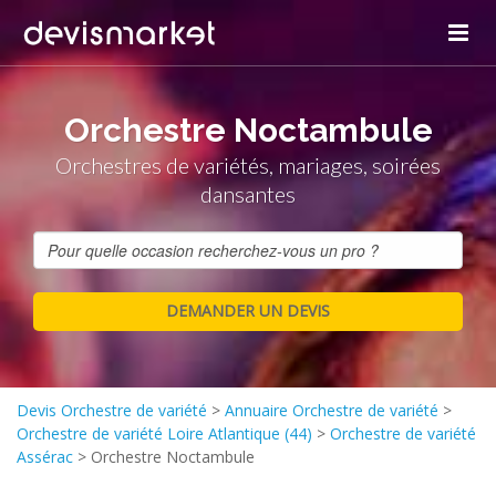
Orchestre Noctambule
Orchestres de variétés, mariages, soirées
dansantes
Devis Orchestre de variété
>
Annuaire Orchestre de variété
>
Orchestre de variété Loire Atlantique (44)
>
Orchestre de variété
Assérac
>
Orchestre Noctambule