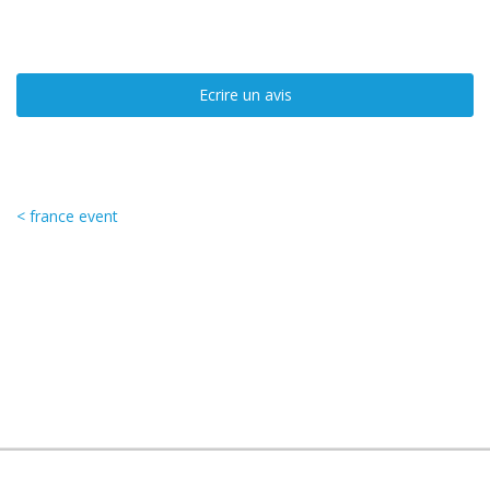
Ecrire un avis
< france event