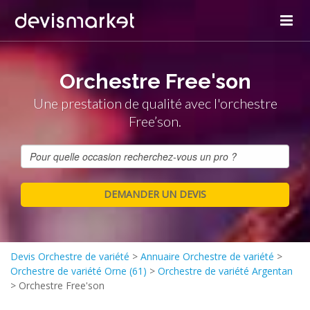
Orchestre Free'son
Une prestation de qualité avec l'orchestre
Free’son.
Devis Orchestre de variété
>
Annuaire Orchestre de variété
>
Orchestre de variété Orne (61)
>
Orchestre de variété Argentan
>
Orchestre Free'son