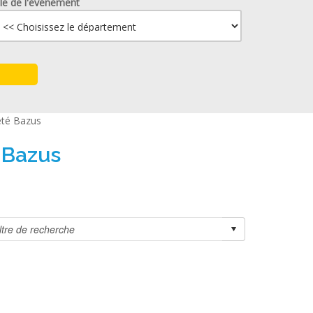
lle de l'événement
été Bazus
 Bazus