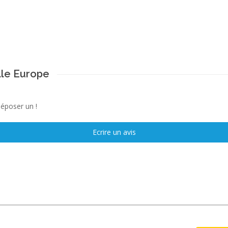
lle Europe
déposer un !
Ecrire un avis