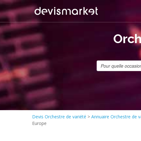
Orch
Devis Orchestre de variété
>
Annuaire Orchestre de v
Europe