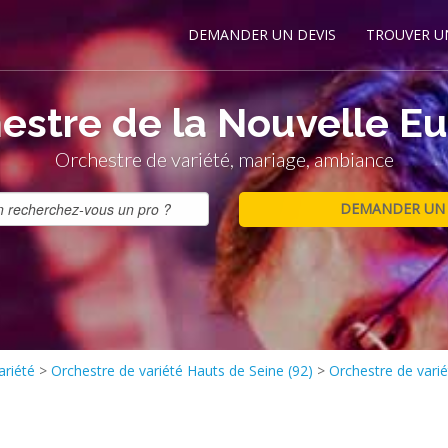
DEMANDER UN DEVIS
TROUVER U
estre de la Nouvelle E
Orchestre de variété, mariage, ambiance
ariété
>
Orchestre de variété Hauts de Seine (92)
>
Orchestre de varié