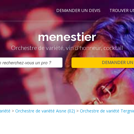
DEMANDER UN DEVIS
TROUVER U
menestier
Orchestre de variété, vin d'honneur, cocktail
ariété
>
Orchestre de variété Aisne (02)
>
Orchestre de variété Tergni