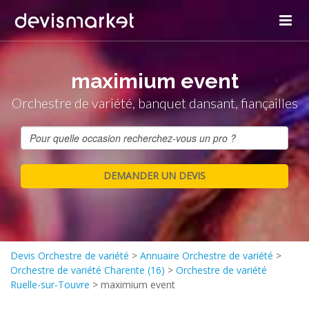
maximium event
Orchestre de variété, banquet dansant, fiançailles
Devis Orchestre de variété
>
Annuaire Orchestre de variété
>
Orchestre de variété Charente (16)
>
Orchestre de variété
Ruelle-sur-Touvre
>
maximium event