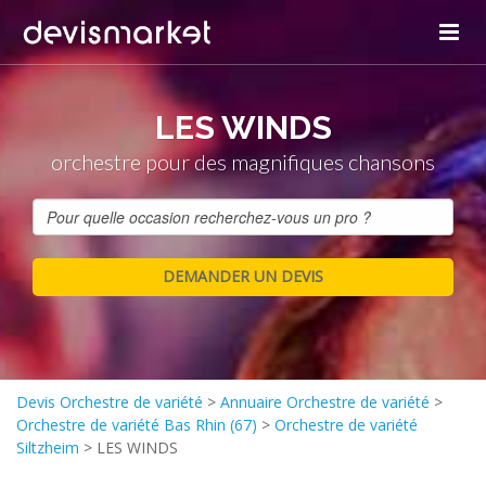
LES WINDS
orchestre pour des magnifiques chansons
Devis Orchestre de variété
>
Annuaire Orchestre de variété
>
Orchestre de variété Bas Rhin (67)
>
Orchestre de variété
Siltzheim
>
LES WINDS