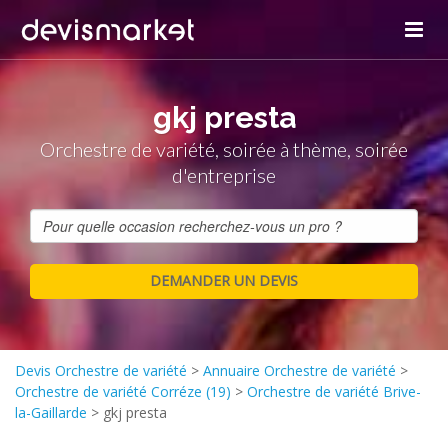
gkj presta
Orchestre de variété, soirée à thème, soirée
d'entreprise
Devis Orchestre de variété
>
Annuaire Orchestre de variété
>
Orchestre de variété Corréze (19)
>
Orchestre de variété Brive-
la-Gaillarde
>
gkj presta