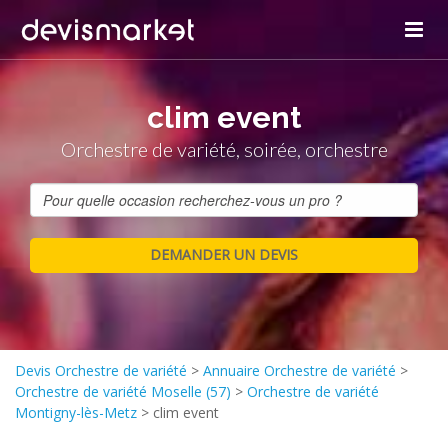
clim event
Orchestre de variété, soirée, orchestre
Devis Orchestre de variété
>
Annuaire Orchestre de variété
>
Orchestre de variété Moselle (57)
>
Orchestre de variété
Montigny-lès-Metz
>
clim event