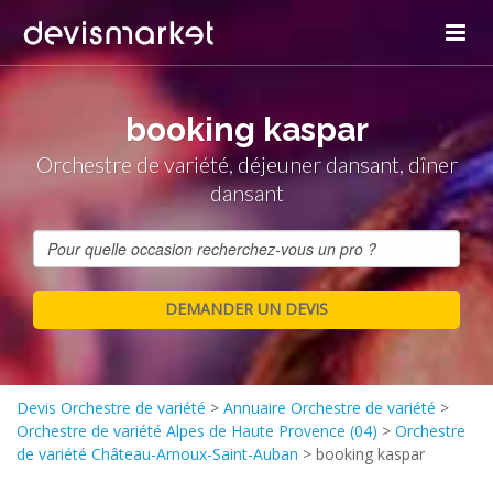
booking kaspar
Orchestre de variété, déjeuner dansant, dîner
dansant
Devis Orchestre de variété
>
Annuaire Orchestre de variété
>
Orchestre de variété Alpes de Haute Provence (04)
>
Orchestre
de variété Château-Arnoux-Saint-Auban
>
booking kaspar