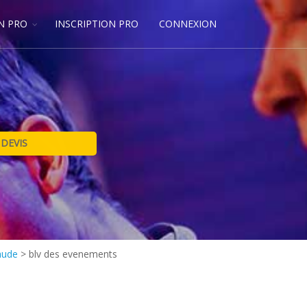
N PRO
INSCRIPTION PRO
CONNEXION
laude
>
blv des evenements