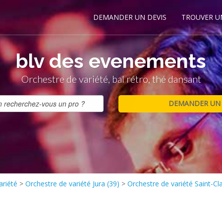
DEMANDER UN DEVIS
TROUVER U
blv des evenements
Orchestre de variété, bal rétro, thé dansant
ariété
>
Orchestre de variété Jura (39)
>
Orchestre de variété Saint-C