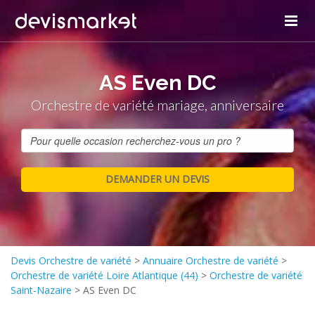
AS Even DC
Orchestre de variété mariage, anniversaire
Devis Orchestre de variété
>
Annuaire Orchestre de variété
>
Orchestre de variété Loire Atlantique (44)
>
Orchestre de variété
Saint-Nazaire
>
AS Even DC