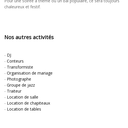
Pour une soirée à thème ou un bal populaire, ce sera toujours
chaleureux et festif.
Nos autres activités
-
DJ
-
Conteurs
-
Transformiste
-
Organisation de mariage
-
Photographe
-
Groupe de jazz
-
Traiteur
-
Location de salle
-
Location de chapiteaux
-
Location de tables