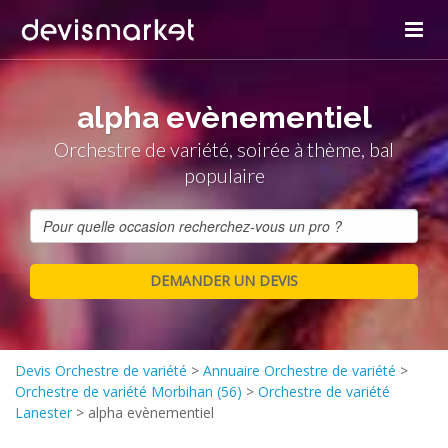
alpha evènementiel
Orchestre de variété, soirée à thème, bal
populaire
Devis Orchestre de variété
>
Annuaire Orchestre de variété
>
Orchestre de variété Morbihan (56)
>
Orchestre de variété
Lanester
>
alpha evènementiel