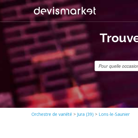
Trouve
Orchestre de variété
>
Jura (39)
>
Lons-le-Saunier