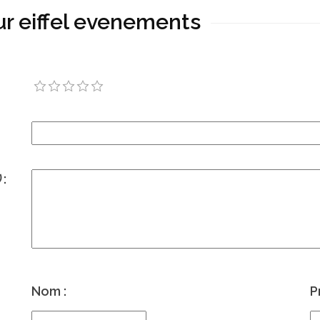
ur eiffel evenements
)
:
Nom :
P