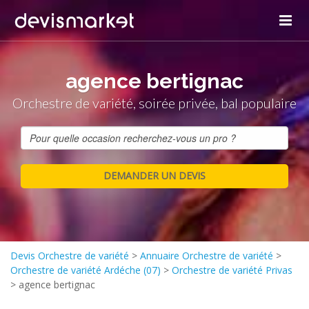
agence bertignac
Orchestre de variété, soirée privée, bal populaire
Devis Orchestre de variété
>
Annuaire Orchestre de variété
>
Orchestre de variété Ardéche (07)
>
Orchestre de variété Privas
>
agence bertignac