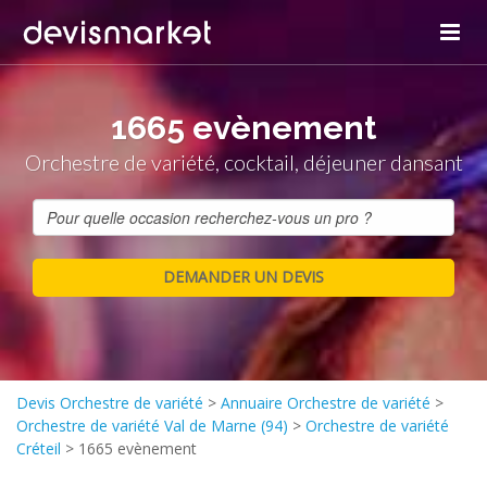
1665 evènement
Orchestre de variété, cocktail, déjeuner dansant
Devis Orchestre de variété
>
Annuaire Orchestre de variété
>
Orchestre de variété Val de Marne (94)
>
Orchestre de variété
Créteil
>
1665 evènement